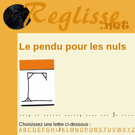
Le pendu pour les nuls
..., .. ...... ....., .... ... j. ....
Choisissez une lettre ci-dessous :
A
B
C
D
E
F
G
H
I
J
K
L
M
N
O
P
Q
R
S
T
U
V
W
X
Y
Z